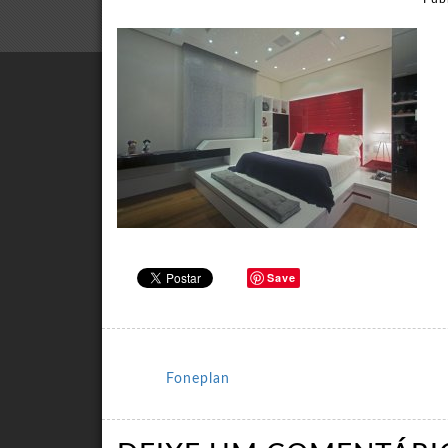
Save
Foneplan